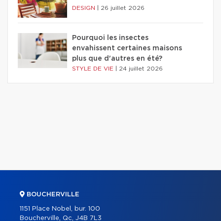
DESIGN
|
26 juillet 2026
Pourquoi les insectes
envahissent certaines maisons
plus que d'autres en été?
STYLE DE VIE
|
24 juillet 2026
BOUCHERVILLE
1151 Place Nobel, bur. 100
Boucherville, Qc, J4B 7L3