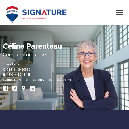
Céline Parenteau
Courtier immobilier
Boucherville
C
514 942-9395
B
450 449-4411
celine.parenteau@remax-quebec.com